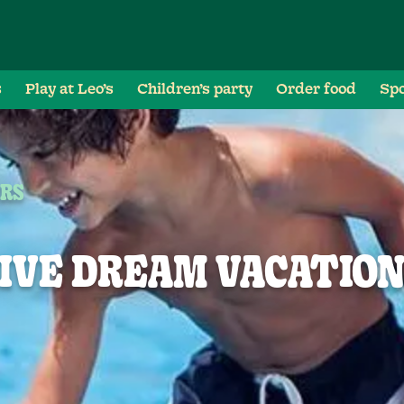
s
Play at Leo’s
Children’s party
Order food
Spo
ERS
SIVE DREAM VACATIO