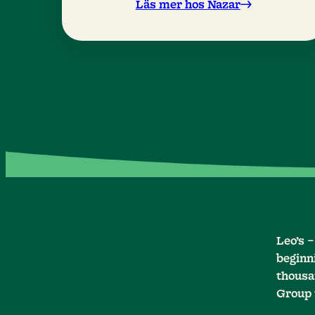
sandstrand och ett välsmakande All
Läs mer hos Nazar
Inclusive-program – och allt ingår i
priset!
Leo’s 
beginni
thousan
Group 