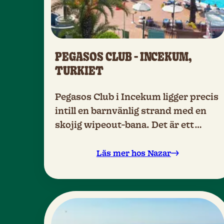
PEGASOS CLUB - INCEKUM,
TURKIET
Pegasos Club i Incekum ligger precis
intill en barnvänlig strand med en
skojig wipeout-bana. Det är ett
perfekt All Inclusive-hotell för
barnfamiljer med härliga pooler! När
Läs mer hos Nazar
du bor här får du använda tre hotell-
områdens faciliteter.