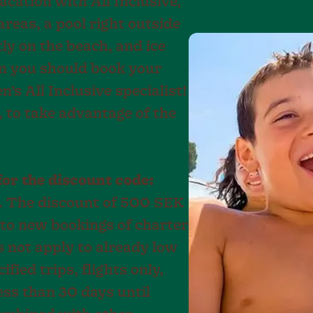
acation with All Inclusive,
reas, a pool right outside
ly on the beach, and ice
en you should book your
’s All Inclusive specialist!
 to take advantage of the
or the discount code:
. The discount of 500 SEK
 to new bookings of charter
s not apply to already low
ified trips, flights only,
ess than 30 days until