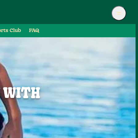
rts Club
FAQ
N WITH