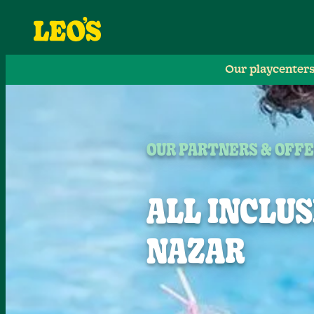
Our playcenter
OUR PARTNERS & OFF
ALL INCLU
NAZAR