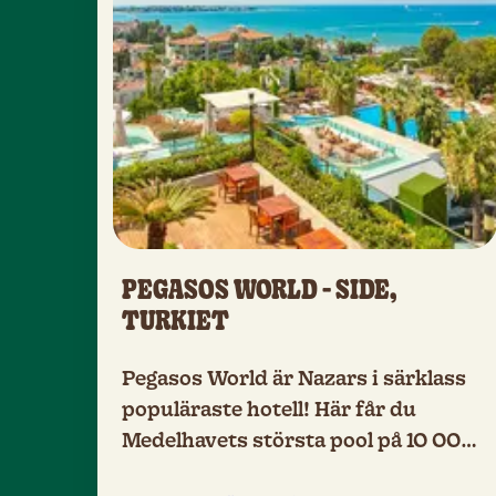
PEGASOS WORLD - SIDE,
TURKIET
Pegasos World är Nazars i särklass
populäraste hotell! Här får du
Medelhavets största pool på 10 000
m², en fartfylld vattenpark, gyllene