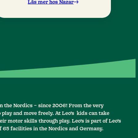
ligger nära Faliraki Beach och
Läs mer hos Nazar
centrum och All Inclusive ingår i
priset.
in the Nordics – since 2006! From the very
o play and move freely. At Leo’s kids can take
ir motor skills through play. Leo’s is part of Leo’s
f 65 facilities in the Nordics and Germany.