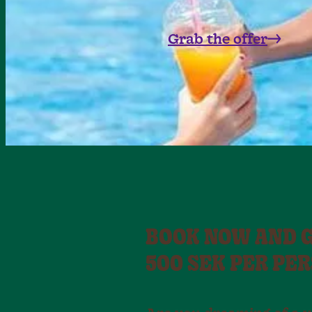
Grab the offer
BOOK NOW AND G
500 SEK PER PE