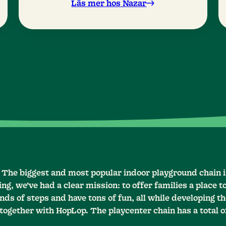
fantastisk strand och vacker utsikt
Läs mer hos Nazar
över Medelhavet. Hotellet har flera
pooler och ligger inte långt från
antika Lindos.
– The biggest and most popular indoor playground chain 
ng, we’ve had a clear mission: to offer families a place t
ds of steps and have tons of fun, all while developing the
together with HopLop. The playcenter chain has a total o