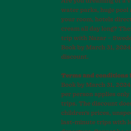
Are you dreaming of a v
water parks, huge pool a
your room, hotels direct
cream all day long? Th
trip with Nazar – Sweden
Book by March 31, 2024,
discount.
Terms and conditions f
Book by March 31, 2024
per person applies only
trips. The discount doe
children’s prices, unspec
last-minute trips with l