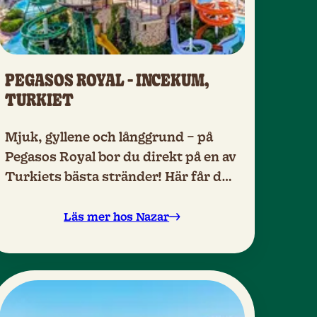
PEGASOS ROYAL - INCEKUM,
TURKIET
Mjuk, gyllene och långgrund – på
Pegasos Royal bor du direkt på en av
Turkiets bästa stränder! Här får du
tre hotell till priset av ett samt bred
All Inclusive, en cool wipeout-bana
Läs mer hos Nazar
och fina rum för upp till åtta
personer.