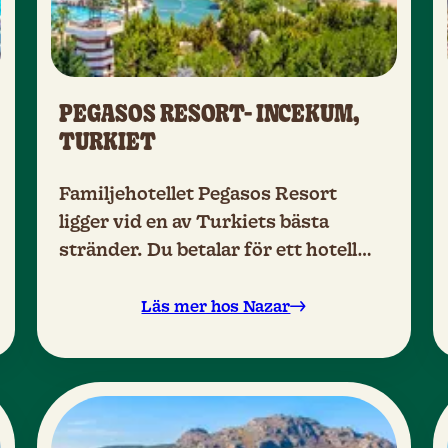
PEGASOS RESORT- INCEKUM,
TURKIET
Familjehotellet Pegasos Resort
ligger vid en av Turkiets bästa
stränder. Du betalar för ett hotell
och får tre hotells sportfaciliteter,
barer och pooler, en häftig wipeout-
Läs mer hos Nazar
bana och vattenpark med massor av
vattenrutschbanor.