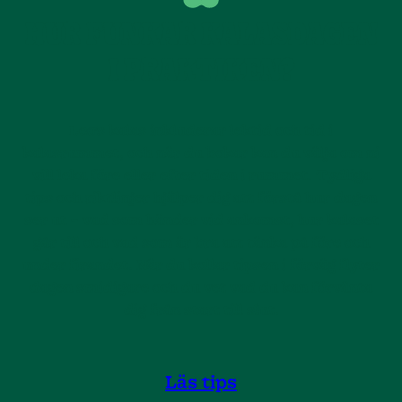
HUR FUNKAR KALASDAGEN
I PRAKTIKEN?
Leo’s kalas inkluderar lektid och tid i
kalasrummet, och när du bokar kan du välja om ni
vill leka före eller efter tiden i rummet. Tydliga
tips och riktlinjer hjälper dig att förstå hur dagen
ser ut – vad som händer vid ankomst, hur kalaset
går till och vad som är bra att tänka på före och
under firandet. När du kollar tipsen i förväg flyter
dagen smidigare och du vet vad du kan förvänta
dig från start till slut.
Läs tips