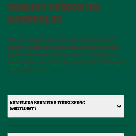
VANLIGA FRÅGOR OM
BARNKALAS
Har du något du funderar på inför den stora
dagen? Ta en titt på våra vanliga frågor för att
snabbt och enkelt hitta svar på de vanligaste
kalasfrågorna – så kan du hoppa rakt in i firandet
utan bekymmer!
KAN FLERA BARN FIRA FÖDELSEDAG
SAMTIDIGT?