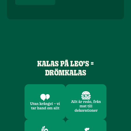
KALAS PÅ LEO’S =
DRÖMKALAS
Allt är redo, från
Utan krångel – vi
mat till
tar hand om allt
dekorationer