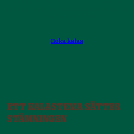
Vardagar är ofta mer prisvärda, men leken och
glädjen är precis lika stor. Kalas precis som du vill
ha dem, inom din budget.
Boka kalas
ETT KALASTEMA SÄTTER
STÄMNINGEN