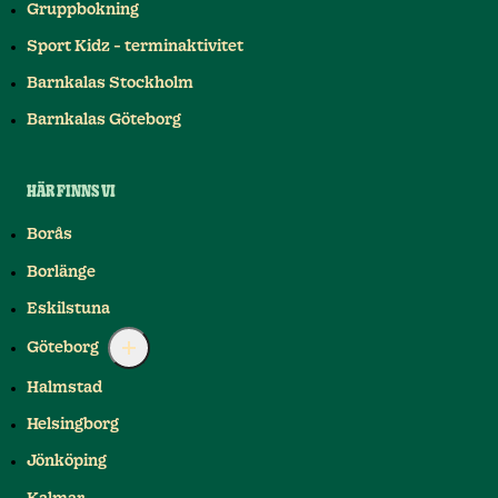
Gruppbokning
Sport Kidz - terminaktivitet
Barnkalas Stockholm
Barnkalas Göteborg
HÄR FINNS VI
Borås
Borlänge
Eskilstuna
Göteborg
Halmstad
Helsingborg
Jönköping