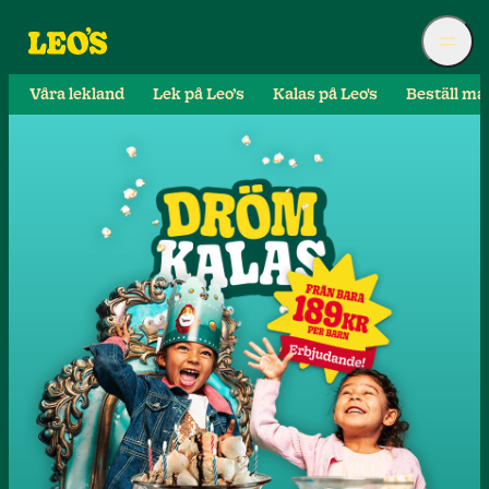
Våra lekland
Lek på Leo’s
Kalas på Leo's
Beställ ma