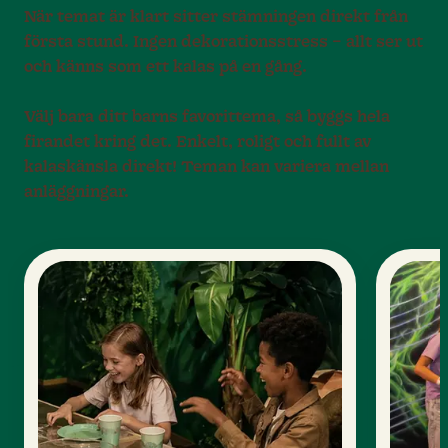
När temat är klart sitter stämningen direkt från
första stund. Ingen dekorationsstress – allt ser ut
och känns som ett kalas på en gång.
Välj bara ditt barns favorittema, så byggs hela
firandet kring det. Enkelt, roligt och fullt av
kalaskänsla direkt! Teman kan variera mellan
anläggningar.