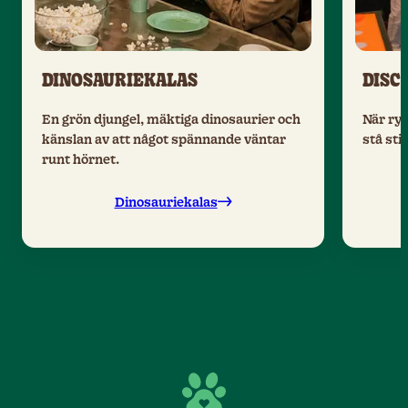
DINOSAURIEKALAS
DISC
En grön djungel, mäktiga dinosaurier och
När ryt
känslan av att något spännande väntar
stå stil
runt hörnet.
Dinosauriekalas