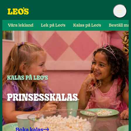
Våra lekland
Lek på Leo’s
Kalas på Leo's
Beställ ma
KALAS PÅ LEO'S
PRINSESSKALAS
Boka kalas