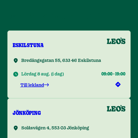
DETTA KALASRUM HITTAR DU HÄR
ESKILSTUNA
Bredängsgatan 55, 633 46 Eskilstuna
Lördag 8 aug.
(
i dag
)
09:00
-
19:00
Till lekland
JÖNKÖPING
Solåsvägen 4, 553 03 Jönköping