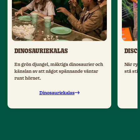
DINOSAURIEKALAS
DISC
En grön djungel, mäktiga dinosaurier och
När ryt
känslan av att något spännande väntar
stå stil
runt hörnet.
Dinosauriekalas