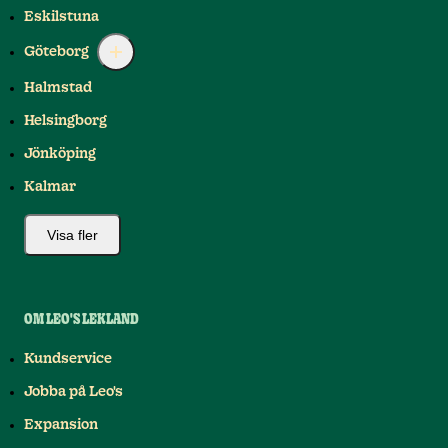
Eskilstuna
Göteborg
Halmstad
Helsingborg
Jönköping
Kalmar
Visa fler
OM LEO'S LEKLAND
Kundservice
Jobba på Leo's
Expansion