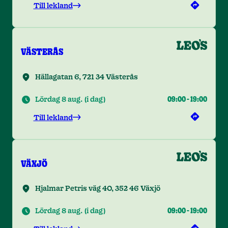
Till lekland
VÄSTERÅS
Hällagatan 6, 721 34 Västerås
Lördag 8 aug.
(
i dag
)
09:00
-
19:00
Till lekland
VÄXJÖ
Hjalmar Petris väg 40, 352 46 Växjö
Lördag 8 aug.
(
i dag
)
09:00
-
19:00