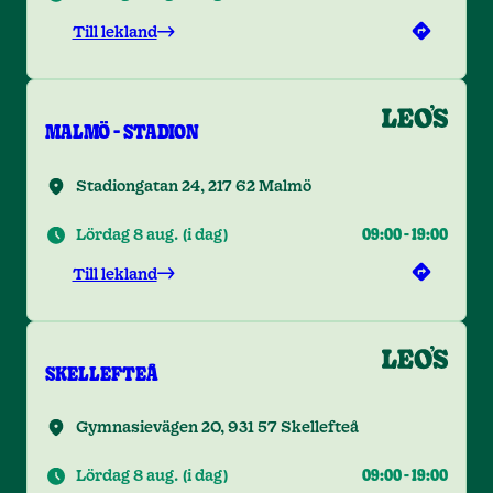
Till lekland
MALMÖ - STADION
Stadiongatan 24, 217 62 Malmö
Lördag 8 aug.
(
i dag
)
09:00
-
19:00
Till lekland
SKELLEFTEÅ
Gymnasievägen 20, 931 57 Skellefteå
Lördag 8 aug.
(
i dag
)
09:00
-
19:00