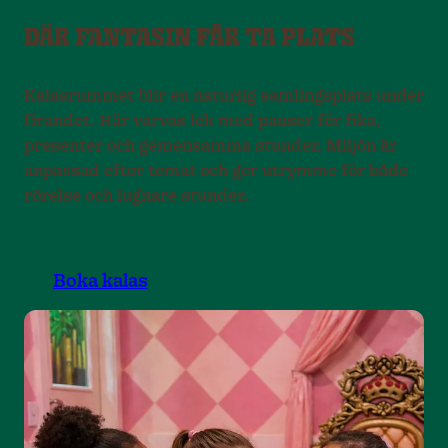
DÄR FANTASIN FÅR TA PLATS
Kalasrummet blir en naturlig samlingsplats under
firandet. Här varvas lek med pauser för fika,
presenter och gemensamma stunder. Miljön är
anpassad efter temat och ger utrymme för både
rörelse och lugnare stunder.
Boka kalas