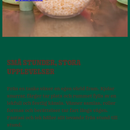
SMÅ STUNDER, STORA
UPPLEVELSER
Från en tanke växer en egen värld fram. Kjolar
snurrar, färger tar plats och rummet fylls av en
lekfull och festlig känsla. Vänner samlas, roller
formas och berättelser tar fart längs vägen.
Fantasi och lek håller allt levande från stund till
stund.