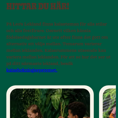
HITTAR DU HÄR!
På Leo’s Lekland finns kalasteman för alla stilar
och alla festfirare. Oavsett vilken känsla
födelsedagsbarnet är ute efter finns det gott om
alternativ att välja mellan. Temarum varierar
mellan leklanden. Kalasrummens utseende kan
variera mellan leklanden. För att se hur det ser ut
på ditt närmaste lekland, besök
kalasbokningssystemet.