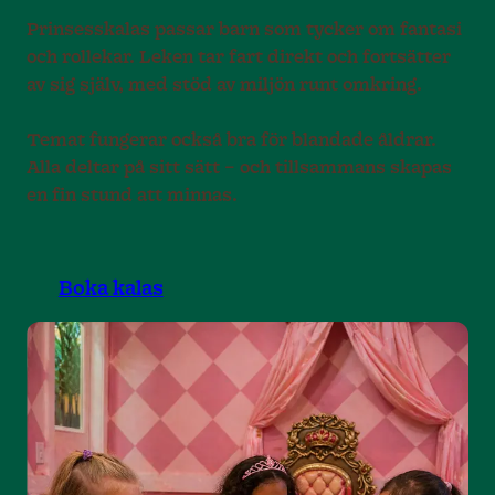
Prinsesskalas passar barn som tycker om fantasi
och rollekar. Leken tar fart direkt och fortsätter
av sig själv, med stöd av miljön runt omkring.
Temat fungerar också bra för blandade åldrar.
Alla deltar på sitt sätt – och tillsammans skapas
en fin stund att minnas.
Boka kalas