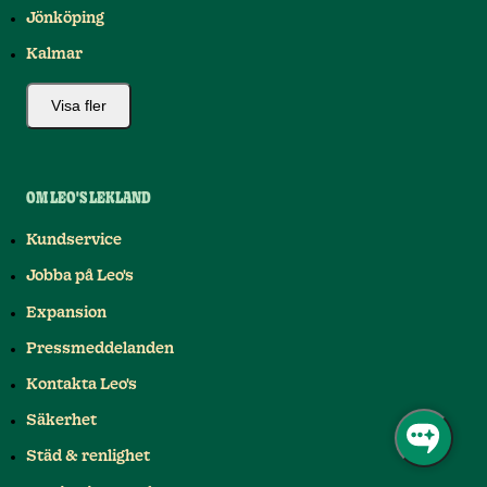
Jönköping
Kalmar
Visa fler
OM LEO'S LEKLAND
Kundservice
Jobba på Leo's
Expansion
Pressmeddelanden
Kontakta Leo's
Säkerhet
Städ & renlighet