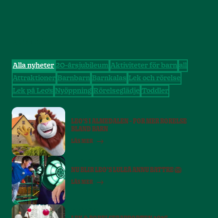
KATEGORIER
Alla nyheter
20-årsjubileum
Aktiviteter för barn
all
Attraktioner
Barnbarn
Barnkalas
Lek och rörelse
Lek på Leo's
Nyöppning
Rörelseglädje
Toddler
2026-06-11
LEO'S I ALMEDALEN - FÖR MER RÖRELSE
BLAND BARN
LÄS MER
2026-03-20
NU BLIR LEO’S LULEÅ ÄNNU BÄTTRE 🦁
LÄS MER
2026-03-11