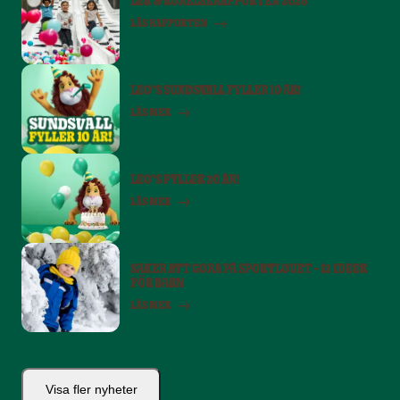
LEK & RÖRELSERAPPORTEN 2026
LÄS RAPPORTEN
2026-02-25
LEO’S SUNDSVALL FYLLER 10 ÅR!
LÄS MER
2026-01-23
LEO’S FYLLER 20 ÅR!
LÄS MER
2026-01-08
SAKER ATT GÖRA PÅ SPORTLOVET – 12 IDÉER
FÖR BARN
LÄS MER
Visa fler nyheter