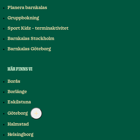
Planera barnkalas
Gruppbokning
Sport Kidz - terminaktivitet
Barnkalas Stockholm
Barnkalas Göteborg
HÄR FINNS VI
Borås
Borlänge
Eskilstuna
Göteborg
Halmstad
Helsingborg