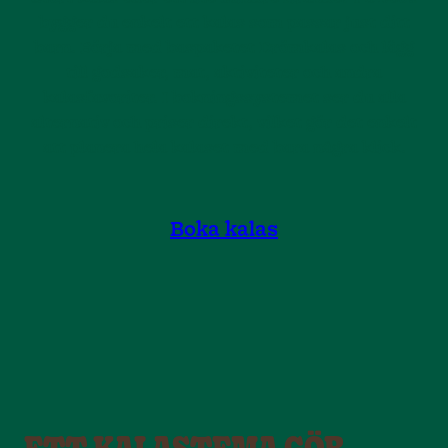
bygger du enkelt ett kalas som passar just ditt
barn. Börja med baspaketet Drömkalas och lägg
till godsaker, mat, aktiviteter och andra
kalasfavoriter. I bokningssystemet ser du alla
alternativ och priser direkt, vilket gör det enkelt
att planera hela kalaset med bara några klick.
Boka kalas