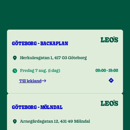
VI FINNS I BACKAPLAN, MÖLNDAL OCH
PARTILLE!
GÖTEBORG - BACKAPLAN
Herkulesgatan 1, 417 03 Göteborg
Fredag 7 aug.
(
i dag
)
09:00
-
19:00
Till lekland
GÖTEBORG - MÖLNDAL
Arnegårdsgatan 12, 431 49 Mölndal