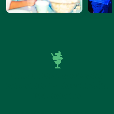
BARNKALAS I GÖTEBORG
BACKAPLAN – PRISER FRÅN
199 KR/BARN
Stort kalas eller ett lite mindre firande? På Leo’s