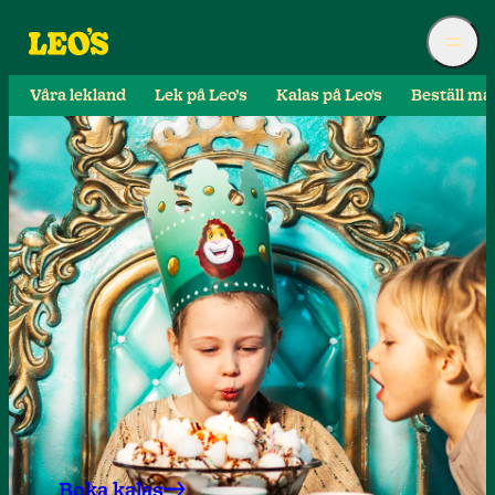
Våra lekland
Lek på Leo’s
Kalas på Leo's
Beställ ma
Boka kalas