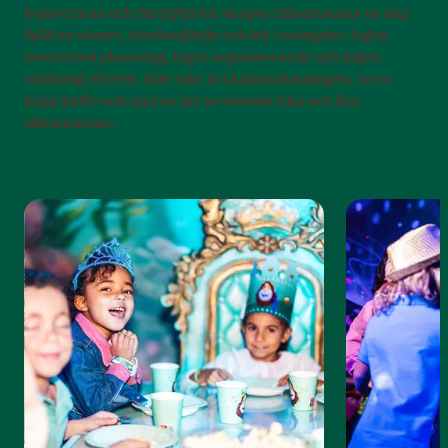
kalasteman och fartfylld lek skapar tillsammans en dag
fylld av skratt, rörelseglädje och lek i mängder. Ingen
avancerad planering, inget organiserande och ingen
städning efteråt. Kliv rakt in i kalasstämningen, ta en
kopp kaffe och njut av att se barnen leka och fira
tillsammans.