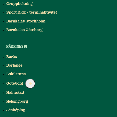
Gruppbokning
Sport Kidz - terminaktivitet
Barnkalas Stockholm
Barnkalas Göteborg
HÄR FINNS VI
Borås
Borlänge
Eskilstuna
Göteborg
Halmstad
Helsingborg
Jönköping