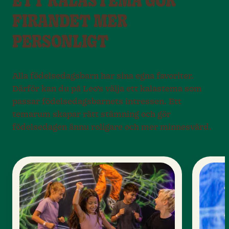
ETT KALASTEMA GÖR
FIRANDET MER
PERSONLIGT
Alla födelsedagsbarn har sina egna favoriter.
Därför kan du på Leo’s välja ett kalastema som
passar födelsedagsbarnets intressen. Ett
temarum skapar rätt stämning och gör
födelsedagen ännu roligare och mer minnesvärd.