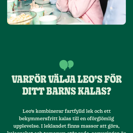
VARFÖR VÄLJA LEO’S FÖR
DITT BARNS KALAS?
Leo’s kombinerar fartfylld lek och ett
bekymmersfritt kalas till en oförglömlig
upplevelse. I leklandet finns massor att göra,