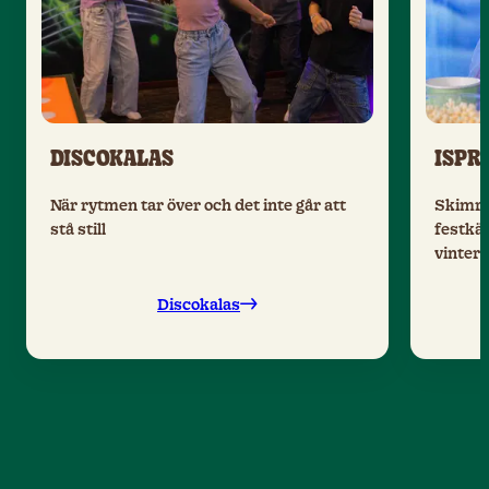
DISCOKALAS
ISPR
När rytmen tar över och det inte går att
Skimra
stå still
festkän
vinterv
Discokalas