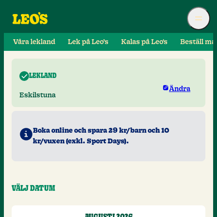
Våra lekland
Lek på Leo’s
Kalas på Leo's
Beställ ma
LEKLAND
Ändra
Eskilstuna
Boka online och spara 29 kr/barn och 10
kr/vuxen (exkl. Sport Days).
VÄLJ DATUM