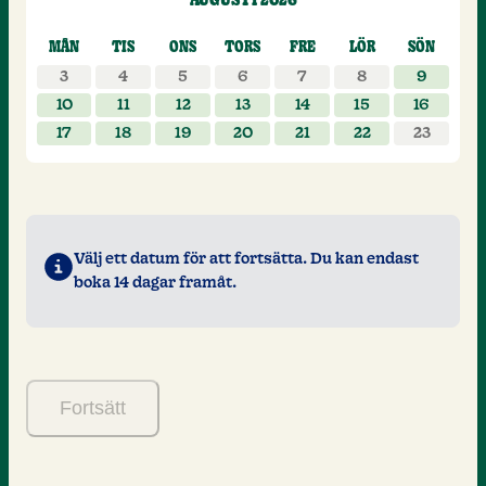
AUGUSTI 2026
Välj datum för ditt besök, augusti 202
MÅN
TIS
ONS
TORS
FRE
LÖR
SÖN
3
4
5
6
7
8
9
10
11
12
13
14
15
16
17
18
19
20
21
22
23
Välj ett datum för att fortsätta. Du kan endast
boka 14 dagar framåt.
Fortsätt