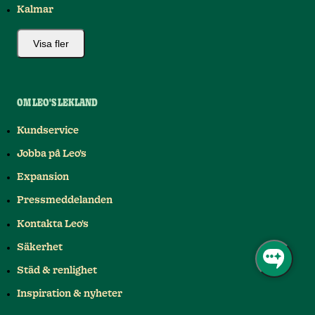
Kalmar
Visa fler
OM LEO'S LEKLAND
Kundservice
Jobba på Leo's
Expansion
Pressmeddelanden
Kontakta Leo's
Säkerhet
Städ & renlighet
Inspiration & nyheter