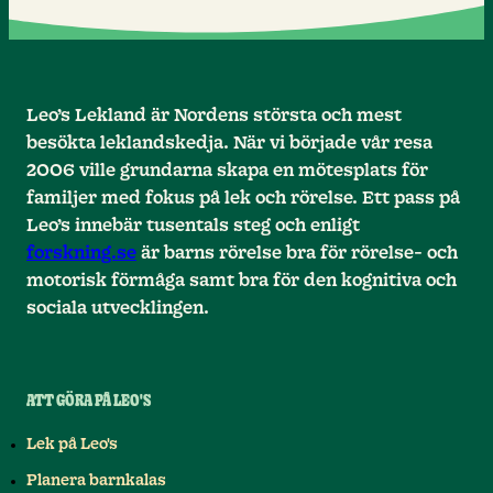
Leo’s Lekland är Nordens största och mest
besökta leklandskedja. När vi började vår resa
2006 ville grundarna skapa en mötesplats för
familjer med fokus på lek och rörelse. Ett pass på
Leo’s innebär tusentals steg och enligt
forskning.se
är barns rörelse bra för rörelse- och
motorisk förmåga samt bra för den kognitiva och
sociala utvecklingen.
ATT GÖRA PÅ LEO'S
Lek på Leo's
Planera barnkalas