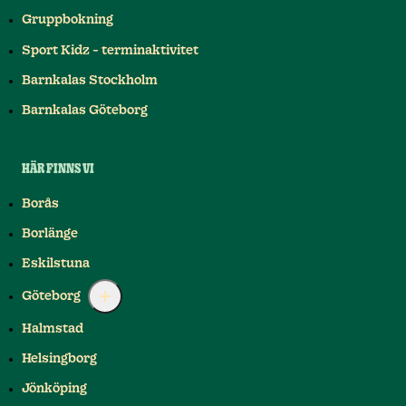
Gruppbokning
Sport Kidz - terminaktivitet
Barnkalas Stockholm
Barnkalas Göteborg
HÄR FINNS VI
Borås
Borlänge
Eskilstuna
Göteborg
Halmstad
Helsingborg
Jönköping