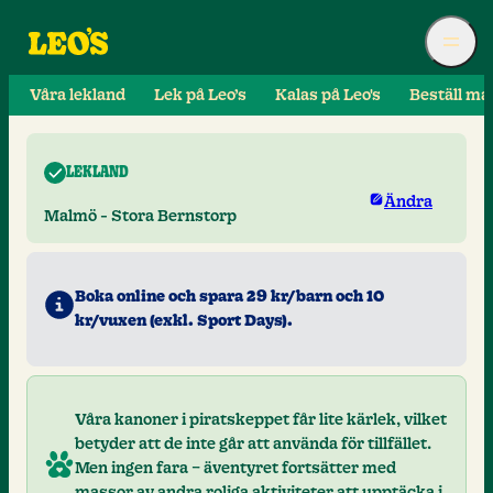
Våra lekland
Lek på Leo’s
Kalas på Leo's
Beställ ma
LEKLAND
Ändra
Malmö - Stora Bernstorp
Boka online och spara 29 kr/barn och 10
kr/vuxen (exkl. Sport Days).
Våra kanoner i piratskeppet får lite kärlek, vilket
betyder att de inte går att använda för tillfället.
Men ingen fara – äventyret fortsätter med
massor av andra roliga aktiviteter att upptäcka i