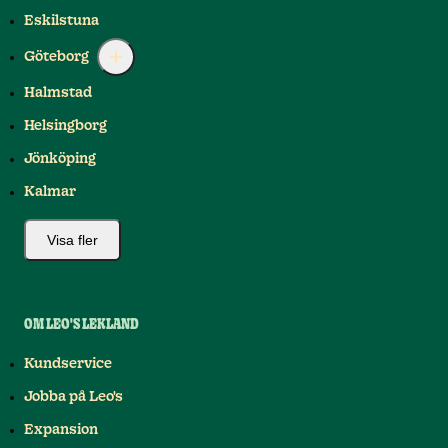
Eskilstuna
Göteborg
Halmstad
Helsingborg
Jönköping
Kalmar
Visa fler
OM LEO'S LEKLAND
Kundservice
Jobba på Leo's
Expansion