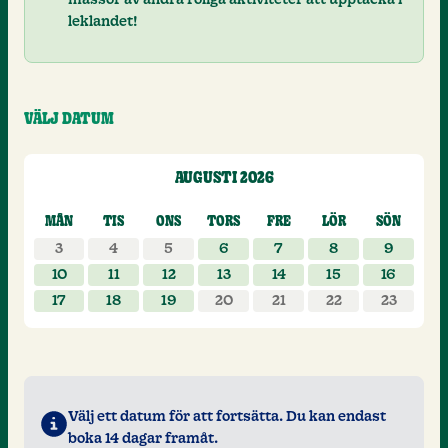
leklandet!
VÄLJ DATUM
AUGUSTI 2026
Välj datum för ditt besök, augusti 202
MÅN
TIS
ONS
TORS
FRE
LÖR
SÖN
3
4
5
6
7
8
9
10
11
12
13
14
15
16
17
18
19
20
21
22
23
Välj ett datum för att fortsätta. Du kan endast
boka 14 dagar framåt.