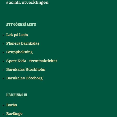
sociala utvecklingen.
ATT GÖRA PÅ LEO'S
Lek på Leo's
Planera barnkalas
Gruppbokning
Sport Kidz - terminaktivitet
Barnkalas Stockholm
Barnkalas Göteborg
HÄR FINNS VI
Borås
Borlänge