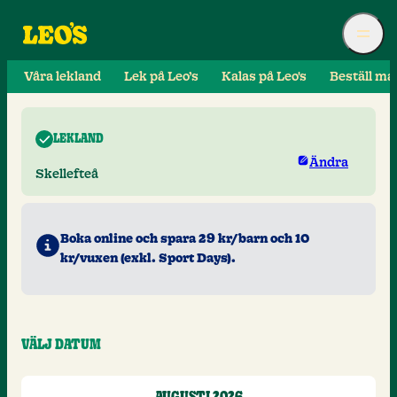
Våra lekland
Lek på Leo’s
Kalas på Leo's
Beställ ma
LEKLAND
Ändra
Skellefteå
Boka online och spara 29 kr/barn och 10
kr/vuxen (exkl. Sport Days).
VÄLJ DATUM