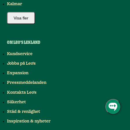
Kalmar
Visa fler
OM LEO'S LEKLAND
Kundservice
Jobba på Leo's
Expansion
Pressmeddelanden
Kontakta Leo's
Säkerhet
Städ & renlighet
Inspiration & nyheter