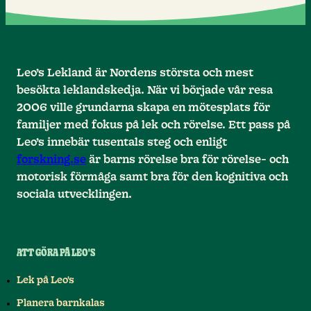
Leo’s Lekland är Nordens största och mest
besökta leklandskedja. När vi började vår resa
2006 ville grundarna skapa en mötesplats för
familjer med fokus på lek och rörelse. Ett pass på
Leo’s innebär tusentals steg och enligt
forskning.se
är barns rörelse bra för rörelse- och
motorisk förmåga samt bra för den kognitiva och
sociala utvecklingen.
ATT GÖRA PÅ LEO'S
Lek på Leo's
Planera barnkalas