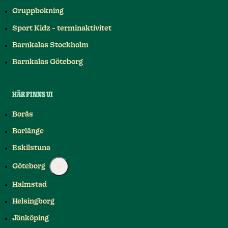
Gruppbokning
Sport Kidz - terminaktivitet
Barnkalas Stockholm
Barnkalas Göteborg
HÄR FINNS VI
Borås
Borlänge
Eskilstuna
Göteborg
Halmstad
Helsingborg
Jönköping