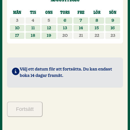
AUGUSTI 2026
Välj datum för ditt besök, augusti 202
MÅN
TIS
ONS
TORS
FRE
LÖR
SÖN
3
4
5
6
7
8
9
10
11
12
13
14
15
16
17
18
19
20
21
22
23
Välj ett datum för att fortsätta. Du kan endast
boka 14 dagar framåt.
Fortsätt