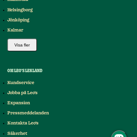
Helsingborg
Jönköping
Kalmar
Visa fler
OM LEO'S LEKLAND
Kundservice
Jobba på Leo's
Expansion
Pressmeddelanden
Kontakta Leo's
Säkerhet