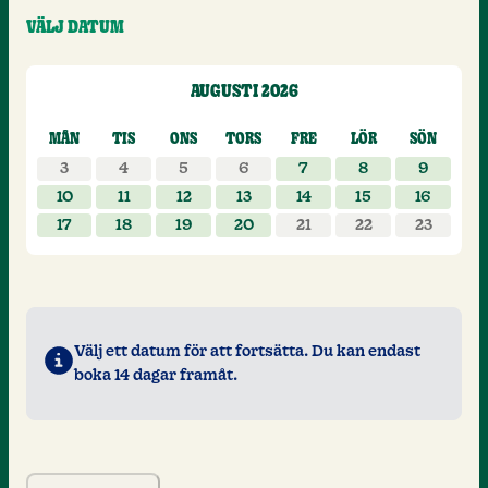
VÄLJ DATUM
AUGUSTI 2026
Välj datum för ditt besök, augusti 202
MÅN
TIS
ONS
TORS
FRE
LÖR
SÖN
3
4
5
6
7
8
9
10
11
12
13
14
15
16
17
18
19
20
21
22
23
Välj ett datum för att fortsätta. Du kan endast
boka 14 dagar framåt.