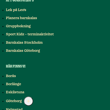
ATT GÖRA PÅ LEO'S
Lek på Leo's
Planera barnkalas
Gruppbokning
Sport Kidz - terminaktivitet
Barnkalas Stockholm
Barnkalas Göteborg
HÄR FINNS VI
Borås
Borlänge
Eskilstuna
Göteborg
Halmstad