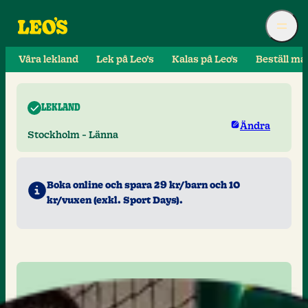
Våra lekland
Lek på Leo’s
Kalas på Leo's
Beställ ma
LEKLAND
Ändra
Stockholm - Länna
Boka online och spara 29 kr/barn och 10
kr/vuxen (exkl. Sport Days).