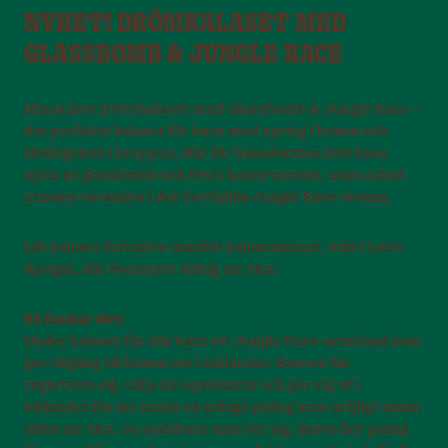
NYHET! DRÖMKALASET MED
GLASSBOMB & JUNGLE RACE
Missa inte Drömkalaset med Glassbomb & Jungle Race –
det perfekta kalaset för barn med spring i benen och
tävlingslust i kroppen. Här får kalasbarnen inte bara
njuta av glassbomb och fest i kalasrummet, utan också
utmana varandra i den fartfyllda Jungle Race-banan.
Låt kalaset fortsätta utanför kalasrummet, mitt i Leo’s
djungel, där äventyret aldrig tar slut!
Så funkar det:
Under kalaset får alla barn ett Jungle Race-armband som
ger tillgång till banan ute i leklandet. Barnen får
registrera sig, välja sin spelavatar och ger sig ut i
leklandet för att samla så många poäng som möjligt innan
tiden tar slut. Ju snabbare man rör sig, desto fler poäng