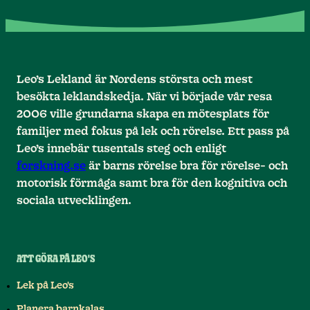
Leo’s Lekland är Nordens största och mest
besökta leklandskedja. När vi började vår resa
2006 ville grundarna skapa en mötesplats för
familjer med fokus på lek och rörelse. Ett pass på
Leo’s innebär tusentals steg och enligt
forskning.se
är barns rörelse bra för rörelse- och
motorisk förmåga samt bra för den kognitiva och
sociala utvecklingen.
ATT GÖRA PÅ LEO'S
Lek på Leo's
Planera barnkalas