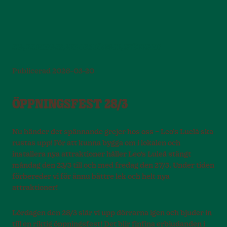
ALL,
BARNKALAS,
LEK OCH RÖRELSE,
NYÖPPNING
Publicerad
2026-03-20
ÖPPNINGSFEST 28/3
Nu händer det spännande grejer hos oss – Leo’s Luelå ska
rustas upp! För att kunna bygga om i lokalen och
installera nya attraktioner håller Leo’s Luleå stängt
måndag den 23/3 till och med fredag den 27/3. Under tiden
förbereder vi för ännu bättre lek och helt nya
attraktioner!
Lördagen den 28/3 slår vi upp dörrarna igen och bjuder in
till en riktig öppningsfest! Det blir finfina erbjudanden i