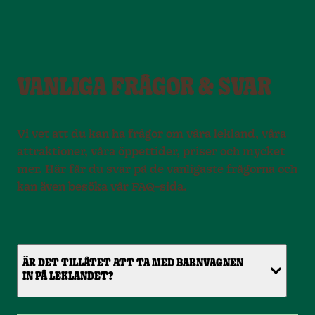
VANLIGA FRÅGOR & SVAR
Vi vet att du kan ha frågor om våra lekland, våra
attraktioner, våra öppettider, priser och mycket
mer. Här får du svar på de vanligaste frågorna och
kan även besöka vår FAQ-sida.
ÄR DET TILLÅTET ATT TA MED BARNVAGNEN
IN PÅ LEKLANDET?