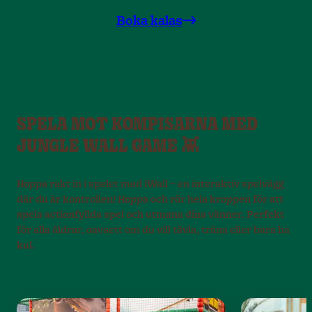
Boka kalas
SPELA MOT KOMPISARNA MED
JUNGLE WALL GAME 👾
Hoppa rakt in i spelet med iWall – en interaktiv spelvägg
där du är kontrollen! Hoppa och rör hela kroppen för att
spela actionfyllda spel och utmana dina vänner. Perfekt
för alla åldrar, oavsett om du vill tävla, träna eller bara ha
kul.