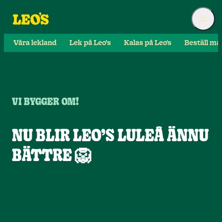
Våra lekland
Lek på Leo’s
Kalas på Leo's
Beställ ma
VI BYGGER OM!
NU BLIR LEO’S LULEÅ ÄNNU
BÄTTRE 🦁