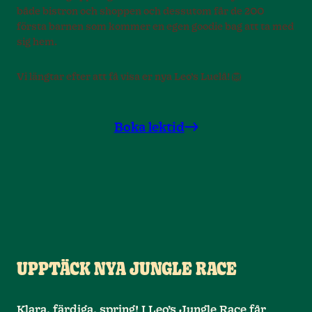
både bistron och shoppen och dessutom får de 200
första barnen som kommer en egen goodie bag att ta med
sig hem.
Vi längtar efter att få visa er nya Leo’s Luelå! 🦁
Boka lektid
UPPTÄCK NYA JUNGLE RACE
Klara, färdiga, spring! I Leo’s Jungle Race får