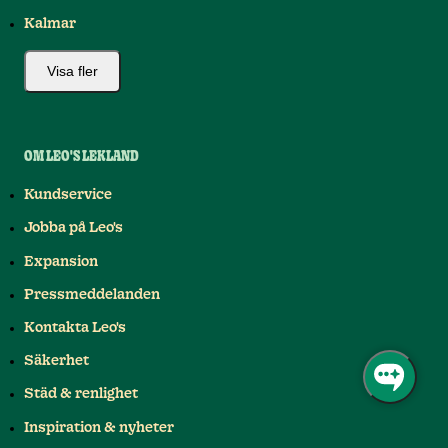
Kalmar
Visa fler
OM LEO'S LEKLAND
Kundservice
Jobba på Leo's
Expansion
Pressmeddelanden
Kontakta Leo's
Säkerhet
Städ & renlighet
Inspiration & nyheter