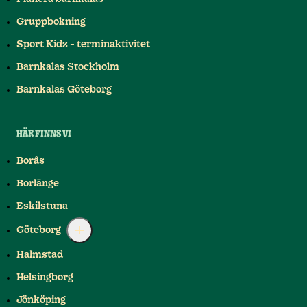
Gruppbokning
Sport Kidz - terminaktivitet
Barnkalas Stockholm
Barnkalas Göteborg
HÄR FINNS VI
Borås
Borlänge
Eskilstuna
Göteborg
Halmstad
Helsingborg
Jönköping