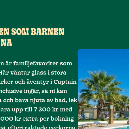
EN SOM BARNEN
MNA
en är familjefavoriter som
Här väntar glass i stora
arker och äventyr i Captain
nclusive ingår, så ni kan
a och bara njuta av bad, lek
ara upp till 7 200 kr med
1 000 kr extra per bokning
est eftertraktade veckorna