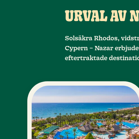
URVAL AV 
Solsäkra Rhodos, vidsträ
Cypern – Nazar erbjuder 
eftertraktade destinati