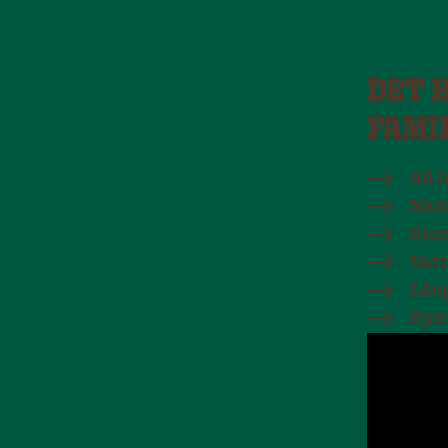
DET H
FAMI
All 
Naz
Stor
Vat
Lång
Ryml