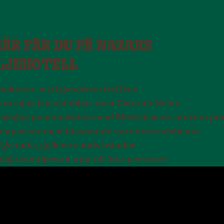
ÄR FÅR DU PÅ NAZARS
LJEHOTELL
Inclusive med generösa bufféer
ars egna barnklubbar med Captain Nemo
slagna poolområden med Medelhavets största po
tenparker med hissnande vattenrutschbanor
grunda, gyllene sandstränder
iga familjerum upp till åtta personer