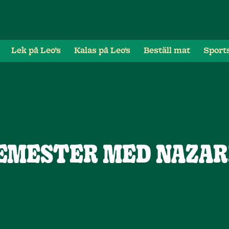
Lek på Leo’s
Kalas på Leo's
Beställ mat
Sport
SEMESTER MED NAZAR