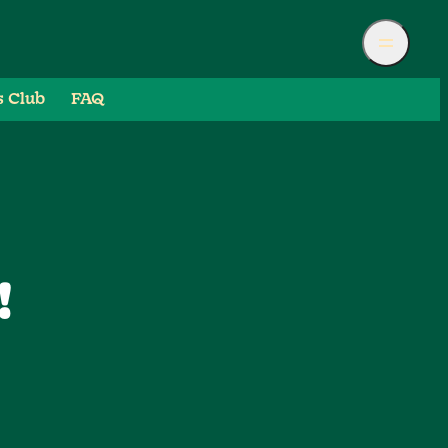
s Club
FAQ
!