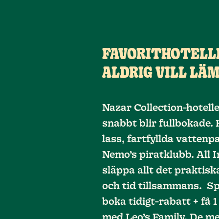
FAVORITHOTELL
ALDRIG VILL LÄ
Nazar Collection-hotell
snabbt blir fullbokade. 
lass, fartfyllda vattenp
Nemo’s piratklubb. All I
släppa allt det praktisk
och tid tillsammans. Sp
boka tidigt-rabatt + få 
med Leo’s Family. De m