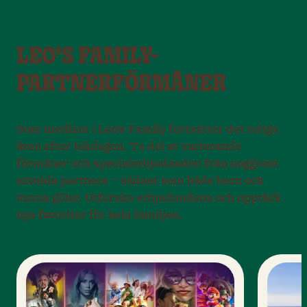
LEO’S FAMILY-
PARTNERFÖRMÅNER
Som medlem i Leo’s Family fortsätter det roliga
även efter lekdagen. Ta del av varierande
förmåner och specialerbjudanden från noggrant
utvalda partners – sådant som både barn och
vuxna gillar. Utforska erbjudandena och upptäck
nya favoriter för hela familjen.