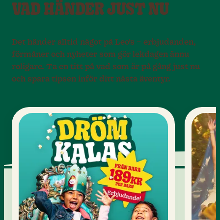
VAD HÄNDER JUST NU
Det händer alltid något på Leo’s – erbjudanden,
förmåner och nyheter som gör lekdagen ännu
roligare. Ta en titt på vad som är på gång just nu
och spara tipsen inför ditt nästa äventyr.