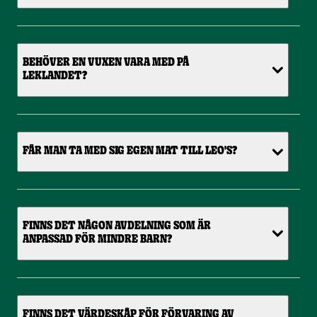
BEHÖVER EN VUXEN VARA MED PÅ
LEKLANDET?
FÅR MAN TA MED SIG EGEN MAT TILL LEO'S?
FINNS DET NÅGON AVDELNING SOM ÄR
ANPASSAD FÖR MINDRE BARN?
FINNS DET VÄRDESKÅP FÖR FÖRVARING AV