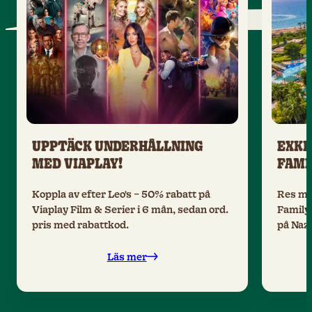
UPPTÄCK UNDERHÅLLNING
EXKL
MED VIAPLAY!
FAMI
Koppla av efter Leo's – 50% rabatt på
Res me
Viaplay Film & Serier i 6 mån, sedan ord.
Family 
pris med rabattkod.
på Naza
Läs mer