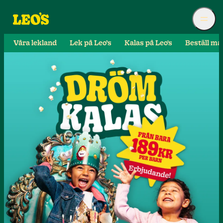
Våra lekland
Lek på Leo’s
Kalas på Leo's
Beställ ma