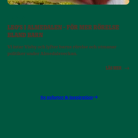
2026-06-11
2
LEO'S I ALMEDALEN - FÖR MER RÖRELSE
BLAND BARN
N
r
Vi intar Visby och lyfter barns rörelse och utmanar
politiker under Almedalsveckan.
LÄS MER
Se nyheter & inspiration