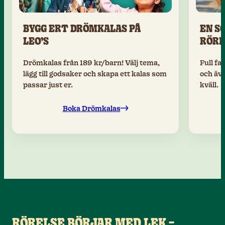
BYGG ERT DRÖMKALAS PÅ
EN S
LEO’S
RÖRE
Drömkalas från 189 kr/barn! Välj tema,
Full fa
lägg till godsaker och skapa ett kalas som
och äve
passar just er.
kväll.
Boka Drömkalas
RÖRELSE BÖRJAR MED LEK –