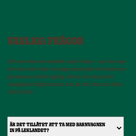
VANLIGA FRÅGOR
På Leo’s dras du snabbt med i leken – precis som
det ska vara! Har du något praktiskt du funderar
på innan ni sätter igång, hittar du svar på de
vanligaste frågorna här. Sen är det bara att köra
och ha kul!
ÄR DET TILLÅTET ATT TA MED BARNVAGNEN
IN PÅ LEKLANDET?