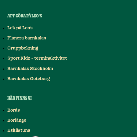
ATT GÖRA PÅ LEO'S
Lek på Leo's
Planera barnkalas
Gruppbokning
Sport Kidz - terminaktivitet
Barnkalas Stockholm
Barnkalas Göteborg
HÄR FINNS VI
Borås
Borlänge
Eskilstuna