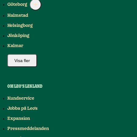
Göteborg
Halmstad
Helsingborg
Jönköping
Kalmar
Visa fler
OM LEO'S LEKLAND
Kundservice
Jobba på Leo's
Expansion
Pressmeddelanden