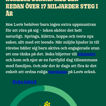
REDAN ÖVER 17 MILJARDER STEG I
ÅR
0
0
0
Hos Leo’s behöver barn ingen extra uppmuntran
1
1
1
för att röra på sig – leken sköter det helt
naturligt. Springa, klättra, hoppa och testa nya
0
0
0
0
2
2
2
saker, allt med ett leende. När miljön bjuder in till
rörelse håller sig barn aktiva och engagerade utan
0
3
3
3
1
1
1
1
att ens tänka på det. Boka biljetter till
leklandet
och kom och njut av en fartfylld dag tillsammans
4
4
4
2
2
2
2
1
med familjen. Och när det är dags att fira är det
0
0
5
5
5
3
3
3
3
2
enkelt att ordna roliga
barnkalas
på Leo’s också.
6
4
6
4
6
4
4
3
1
1
Boka lektid
0
7
7
7
4
5
5
5
5
2
2
6
6
6
6
8
8
8
5
3
3
1