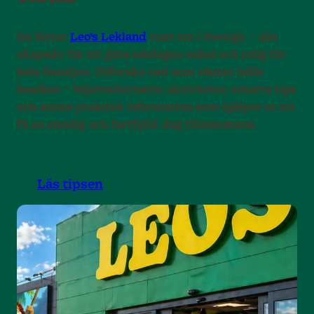
9
Du hittar
Leo’s Lekland
runt om i Sverige – alla
skapade för att göra lekdagen enkel och rolig för
hela familjen. Utforska vad som väntar inför
besöket – biljettalternativ, aktiviteter, smarta tips
och annan praktisk information som hjälper er att
få en smidig och fartfylld dag tillsammans.
Läs tipsen